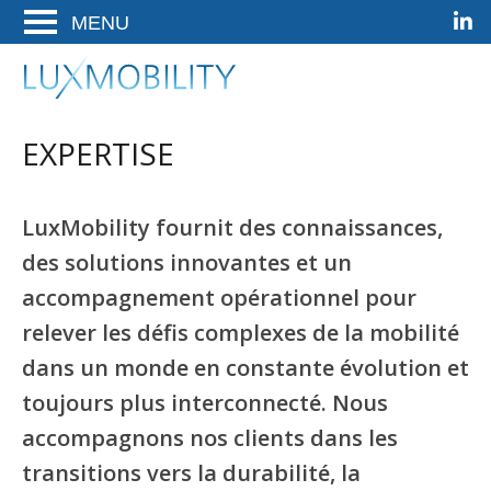
Linke
Ga
Ga
Ga
ENTER
naar
naar
naar
OM
de
het
de
LuxMobility
Woldwide Mobility Solutions
TE
hoofdnavigatie
hoofd-
footer
OPENEN
artikel
EXPERTISE
op
deze
pagina
LuxMobility fournit des connaissances,
des solutions innovantes et un
accompagnement opérationnel pour
relever les défis complexes de la mobilité
dans un monde en constante évolution et
toujours plus interconnecté. Nous
accompagnons nos clients dans les
transitions vers la durabilité, la