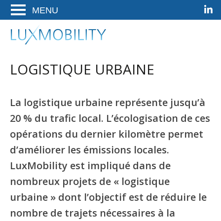
Linke
Ga
Ga
Ga
ENTER
naar
naar
naar
OM
de
het
de
LuxMobility
Woldwide Mobility Solutions
TE
hoofdnavigatie
hoofd-
footer
OPENEN
artikel
LOGISTIQUE URBAINE
op
deze
pagina
La logistique urbaine représente jusqu’à
20 % du trafic local. L’écologisation de ces
opérations du dernier kilomètre permet
d’améliorer les émissions locales.
LuxMobility est impliqué dans de
nombreux projets de « logistique
urbaine » dont l’objectif est de réduire le
nombre de trajets nécessaires à la