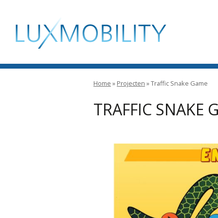
Ga
Ga
Ga
naar
naar
naar
LuxMobility
Woldwide Mobi
de
het
de
hoofdnavigatie
hoofd-
footer
artikel
op
deze
Home
»
Projecten
»
Traffic Snake Game
pagina
TRAFFIC SNAKE 